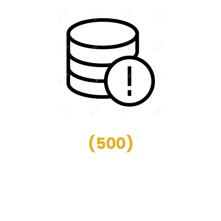
(
500
)