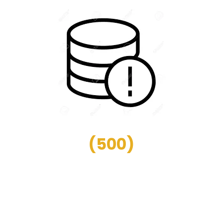
(
500
)