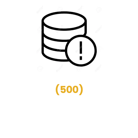
(
500
)