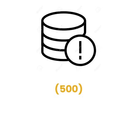
(
500
)