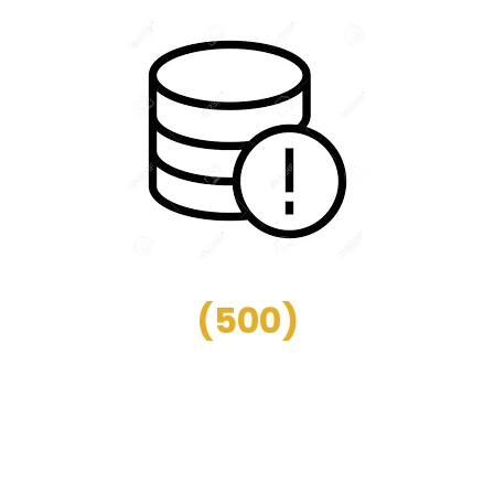
(
500
)