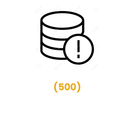
(
500
)