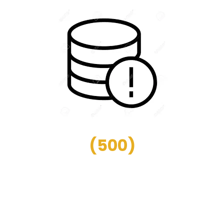
(
500
)