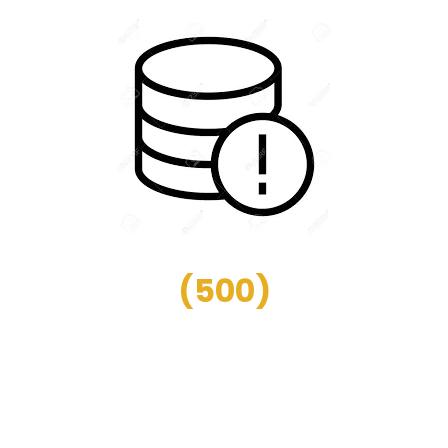
(
500
)