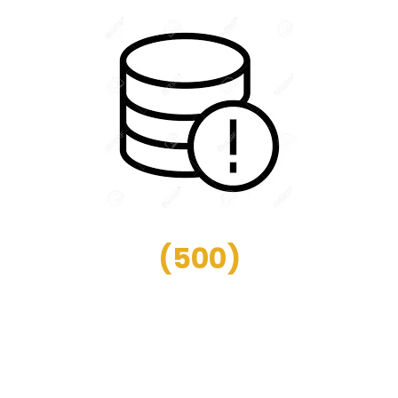
(
500
)