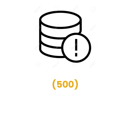
(
500
)