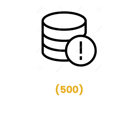
(
500
)