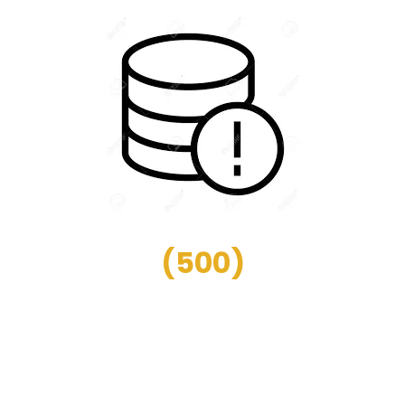
(
500
)