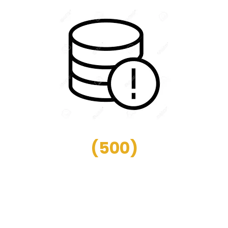
(
500
)