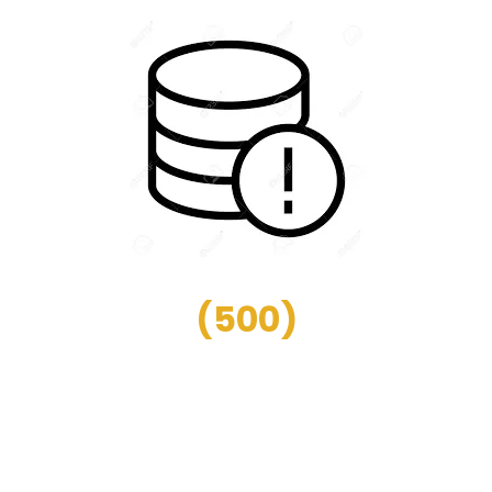
(
500
)