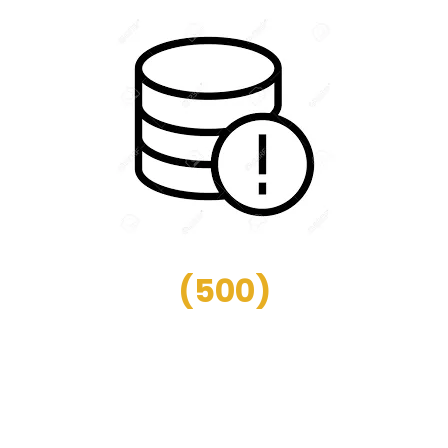
(
500
)