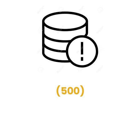
(
500
)