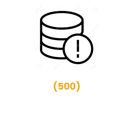
(
500
)