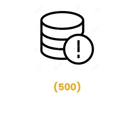
(
500
)