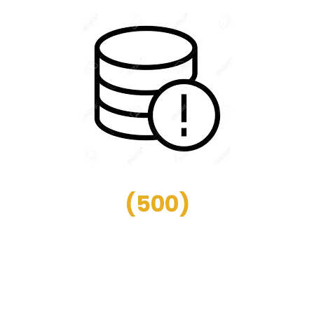
(
500
)