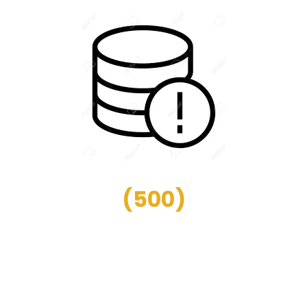
(
500
)