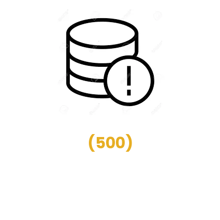
(
500
)