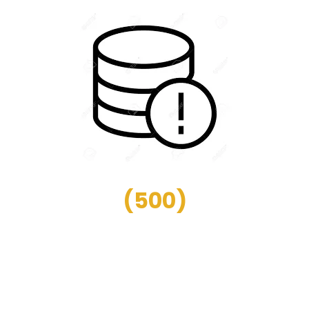
(
500
)