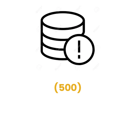
(
500
)