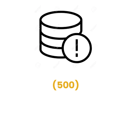
(
500
)