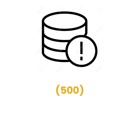
(
500
)