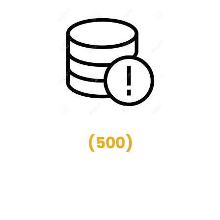
(
500
)