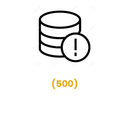
(
500
)