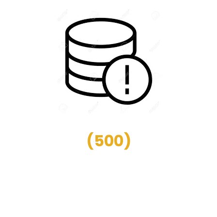
(
500
)