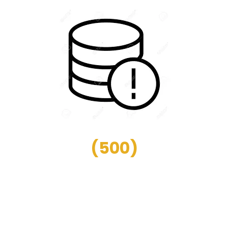
(
500
)