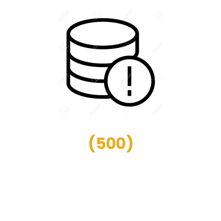
(
500
)