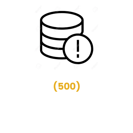
(
500
)