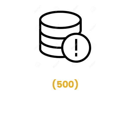
(
500
)