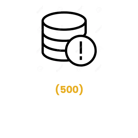
(
500
)